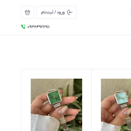
ورود / ثبت‌نام
09364926911