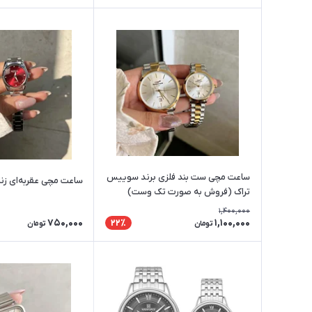
ساعت مچی ست بند فلزی برند سوییس
ساعت مچی عقربه‌ای زنان
تراک (فروش به صورت تک وست)
1,400,000
750,000
1,100,000
22٪
تومان
تومان