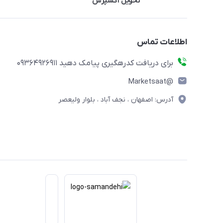
تحویل اکسپرس
اطلاعات تماس
برای دریافت کدرهگیری پیامک دهید 09364926911
@Marketsaat
آدرس: اصفهان ، نجف آباد ، بلوار ولیعصر