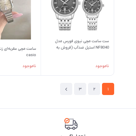
ست ساعت مچی نیوی فورس مدل
NF8040 استیل ضدآب (فروش به
ساعت مچی عقربه‌ای زنان
صورت تک وست)
casio
ناموجود
ناموجود
3
2
1