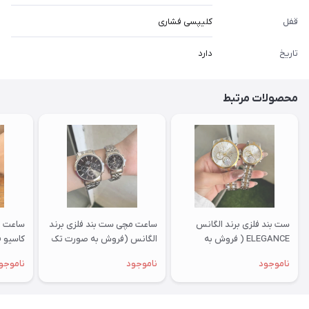
قفل
کلیپسی فشاری
تاریخ
دارد
محصولات مرتبط
ست بند فلزی برند الگانس
ساعت مچی ست بند فلزی برند
ساعت م
ELEGANCE ( فروش به
الگانس (فروش به صورت تک
صورت تک وست)
وست)
تک وس
ناموجود
ناموجود
ناموجو