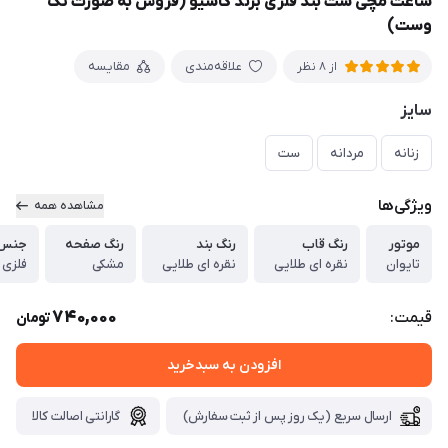
ساعت مچی ست بند فلزی برند کاسیو (فروش به صورت تک
وست)
علاقه‌مندی
مقایسه
از 8 نظر
سایز
زنانه
مردانه
ست
ویژگی‌ها
مشاهده همه
موتور
رنگ قاب
رنگ بند
رنگ صفحه
جنس 
تایوان
نقره ای طلایی
نقره ای طلایی
مشکی
فلزی 
740,000
قیمت:
تومان
افزودن به سبدخرید
ارسال سریع (یک روز پس از ثبت سفارش)
گارانتی اصالت کالا