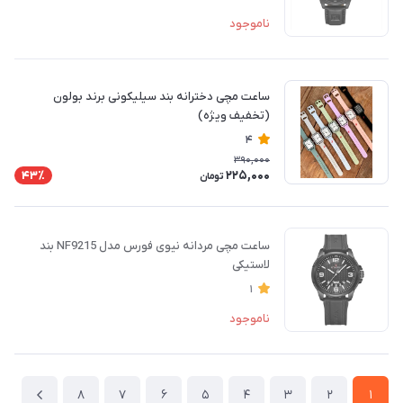
ناموجود
ساعت مچی دخترانه بند سیلیکونی برند بولون
(تخفیف ویژه)
4
390,000
225,000
43٪
تومان
ساعت مچی مردانه نیوی فورس مدل NF9215 بند
لاستیکی
1
ناموجود
8
7
6
5
4
3
2
1