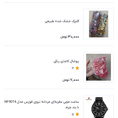
گلبرگ خشک شده طبیعی
30,000
تومان
پوشال کاغذی رنگی
3
7,000
تومان
ساعت مچی عقربه‌ای مردانه نیوی فورس مدل NF9074
با بند چرم
5