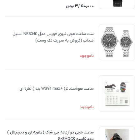
3,150,000
تومان
ست ساعت مچی نیوی فورس مدل NF8040 استیل
ضدآب (فروش به صورت تک وست)
ناموجود
ساعت هوشمند WS91 max+ (2 بند ) نقره ای
ناموجود
ساعت مچی دو زمانه جی شاک (عقربه ای و دیجیتال )
برند کاسیو G-SHOCK