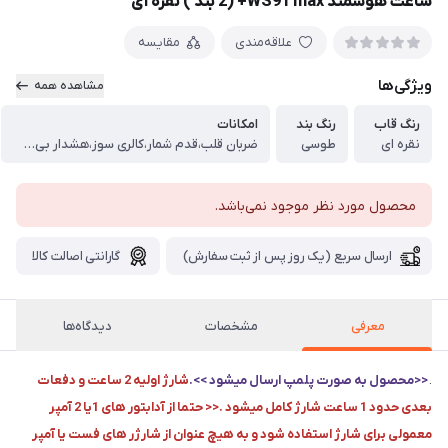
ساعت هوشمند WS91 max+ (2 بند ) نقره ای
علاقه‌مندی
مقایسه
ویژگی‌ها
مشاهده همه
رنگ قاب
رنگ بند
امکانات
نقره ای
طوسی
ضربان قلب،قدم شمار،کالری سوز،هشدار بی تحرکی،ایجاد تماس ،هشدار پیامک ،پخش موزیک،شاتر دوربین ،کرنومتر و ...
محصول مورد نظر موجود نمی‌باشد.
ارسال سریع (یک روز پس از ثبت سفارش)
گارانتی اصالت کالا
معرفی
مشخصات
دیدگاه‌ها
​​​​.
<<محصول به صورت پلمپ ارسال میشود >>.
شارژ اولیه 2 ساعت و دفعات
بعدی حدود 1 ساعت شارژ کامل میشود .<< حتما از آدابتور های 1یا 2 آمپر
معمولی برای شارژ استفاده شود و به هیچ عنوان از شارژر های فست یا آمپر