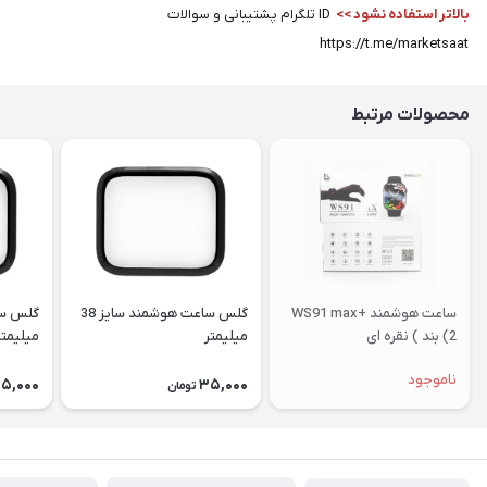
بالاتر استفاده نشود >>
ID تلگرام پشتیبانی و سوالات
https://t.me/marketsaat
محصولات مرتبط
ساعت هوشمند WS91 max+
گلس ساعت هوشمند سایز 38
(2 بند ) نقره ای
میلیمتر
میلیمتر
ناموجود
5,000
35,000
تومان