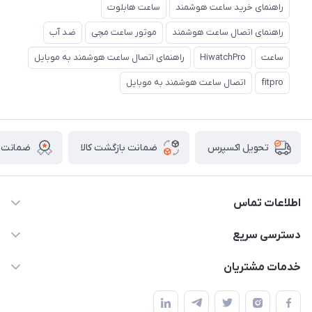
راهنمای خرید ساعت هوشمند
ساعت هابلوت
راهنمای اتصال ساعت هوشمند
موتور ساعت مچی
ضد آب
ساعت
HiwatchPro
راهنمای اتصال ساعت هوشمند به موبایل
fitpro
اتصال ساعت هوشمند به موبایل
ضمانت بازگشت کالا
ضمانت ا
تحویل اکسپرس
اطلاعات تماس
برای دریافت کدرهگیری پیامک دهید 09364926911
دسترسی سریع
@Marketsaat
حساب کاربری
خدمات مشتریان
آدرس: اصفهان ، نجف آباد ، بلوار ولیعصر
مجله فروشگاه
قوانین و مقررات
لیست محصولات