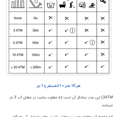
هر 10 متر = 1اتمسفر یا 1 بار
3ATM) این عدد نشانگر آن است که مقاوت ساعت در مقابل آب 3 بار
اشد .
مفهوم آن مقاوم بودن در مقابل پاشش های تصادفی آب هنگام