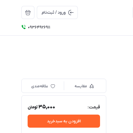
ورود / ثبت‌نام
09364926911
مقایسه
علاقه‌مندی
35,000
قیمت:
تومان
افزودن به سبدخرید