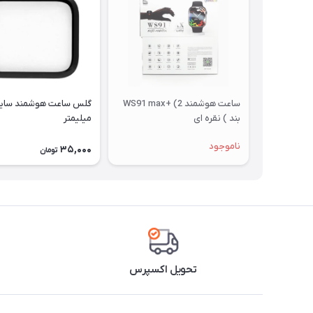
ساعت هوشمند WS91 max+ (2
بند ) نقره ای
میلیمتر
ناموجود
35,000
تومان
تحویل اکسپرس