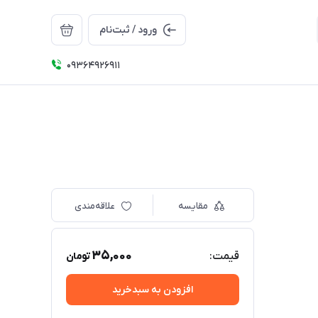
ورود / ثبت‌نام
09364926911
مقایسه
علاقه‌مندی
35,000
قیمت:
تومان
افزودن به سبدخرید