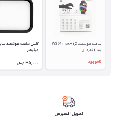
ساعت هوشمند WS91 max+ (2
بند ) نقره ای
میلیمتر
ناموجود
35,000
تومان
تحویل اکسپرس