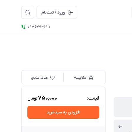
ورود / ثبت‌نام
09364926911
مقایسه
علاقه‌مندی
750,000
قیمت:
تومان
افزودن به سبدخرید