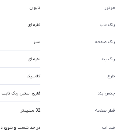
موتور
تایوان
رنگ قاب
نقره ای
رنگ صفحه
سبز
رنگ بند
نقره ای
طرح
کلاسیک
جنس بند
فلزی استیل رنگ ثابت
قطر صفحه
32 میلیمتر
ضد آب
در حد شست و شوی د