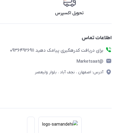
تحویل اکسپرس
اطلاعات تماس
برای دریافت کدرهگیری پیامک دهید 09364926911
@Marketsaat
آدرس: اصفهان ، نجف آباد ، بلوار ولیعصر