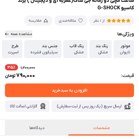
ساعت مچی دو زمانه جی شاک(عقربه ای و دیجیتال ) برند
کاسیو G-SHOCK
علاقه‌مندی
مقایسه
از 1 نظر
ویژگی‌ها
مشاهده همه
موتور
رنگ بند
رنگ قاب
جنس بند
طرح
تایوان
مشکی
مشکی
سیلیکون فشرده
اسپرت
35٪
1,200,000
790,000
قیمت:
تومان
افزودن به سبدخرید
ارسال سریع (یک روز پس از ثبت سفارش)
گارانتی اصالت کالا
مشخصات
دیدگاه‌ها