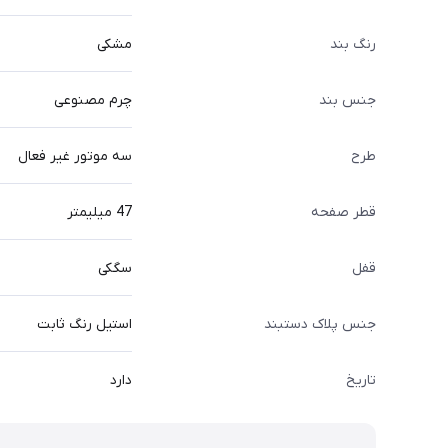
رنگ بند
مشکی
جنس بند
چرم مصنوعی
طرح
سه موتور غیر فعال
قطر صفحه
47 میلیمتر
قفل
سگکی
جنس پلاک دستبند
استیل رنگ ثابت
تاریخ
دارد