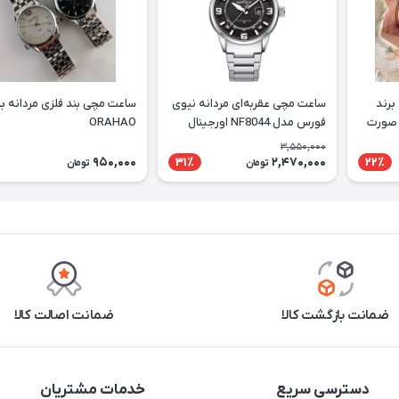
برند
ساعت مچی عقربه‌ای مردانه نیوی
ساعت مچی بند فلزی مردانه بر
 صورت
فورس مدل NF8044 اورجینال
ORAHAO
(تخفیف ویژه)
3,550,000
950,000
2,470,000
31٪
22٪
تومان
تومان
ضمانت بازگشت کالا
ضمانت اصالت کالا
دسترسی سریع
خدمات مشتریان