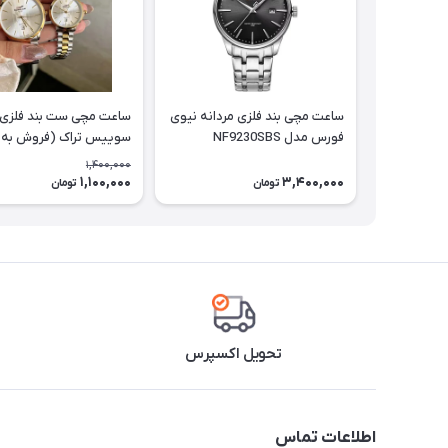
ساعت مچی بند فلزی مردانه نیوی
ساعت مچی ست بند فلزی 
فورس مدل NF9230SBS
سوییس تراک (فروش به
تک وست)
1,400,000
1,100,000
3,400,000
تومان
تومان
تحویل اکسپرس
اطلاعات تماس