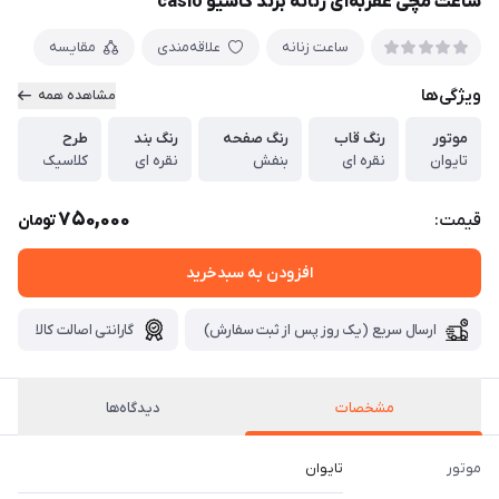
ساعت مچی عقربه‌ای زنانه برند کاسیو casio
ساعت زنانه
علاقه‌مندی
مقایسه
ویژگی‌ها
مشاهده همه
موتور
رنگ قاب
رنگ صفحه
رنگ بند
طرح
تایوان
نقره ای
بنفش
نقره ای
کلاسیک
750,000
قیمت:
تومان
افزودن به سبدخرید
ارسال سریع (یک روز پس از ثبت سفارش)
گارانتی اصالت کالا
مشخصات
دیدگاه‌ها
موتور
تایوان