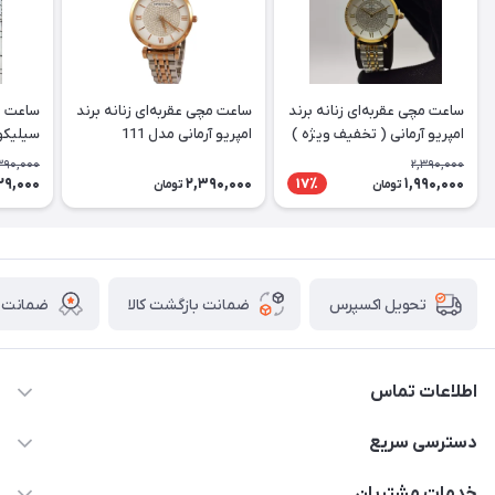
ساعت مچی عقربه‌ای زنانه برند
ساعت مچی عقربه‌ای زنانه برند
ساعت م
امپریو آرمانی ( تخفیف ویژه )
امپریو آرمانی مدل 111
سیلیکون
مدل 111
تخفیف 
390,000
2,390,000
29,000
2,390,000
1,990,000
17٪
تومان
تومان
ضمانت بازگشت کالا
ضمانت ا
تحویل اکسپرس
اطلاعات تماس
برای دریافت کدرهگیری پیامک دهید 09364926911
دسترسی سریع
@Marketsaat
حساب کاربری
خدمات مشتریان