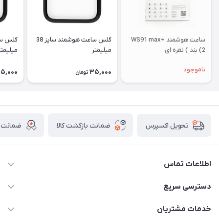
ساعت هوشمند WS91 max+
گلس ساعت هوشمند سایز 38
(2 بند ) نقره ای
میلیمتر
میلیمتر
ناموجود
5,000
35,000
تومان
ضمانت بازگشت کالا
ضمانت ا
تحویل اکسپرس
اطلاعات تماس
برای دریافت کدرهگیری پیامک دهید 09364926911
دسترسی سریع
@Marketsaat
حساب کاربری
خدمات مشتریان