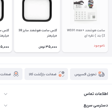
ساعت هوشمند WS91 max+
گلس ساعت هوشمند سایز 38
(2 بند ) نقره ای
میلیمتر
میلیمتر
ناموجود
5,000
35,000
تومان
ضمانت بازگشت کالا
ضمانت ا
تحویل اکسپرس
اطلاعات تماس
برای دریافت کدرهگیری پیامک دهید 09364926911
دسترسی سریع