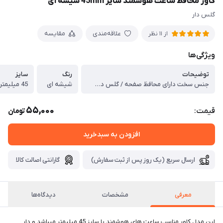
کاور محافظ ساعت هوشمند سایز 45mm شیشه ای
گلس دار
علاقه‌مندی
مقایسه
از 11 نظر
ویژگی‌ها
توضیحات
رنگ
سایز
جنس سخت دارای محافظ صفحه / گلس دسترسی آسان به درگاه ها
شیشه ای
45 میلیمتر
55,000
قیمت:
تومان
افزودن به سبدخرید
ارسال سریع (یک روز پس از ثبت سفارش)
گارانتی اصالت کالا
معرفی
مشخصات
دیدگاه‌ها
این مدل کاور مناسب ساعت های هوشمند با سایز 45 میلیمتر میباشد و دار