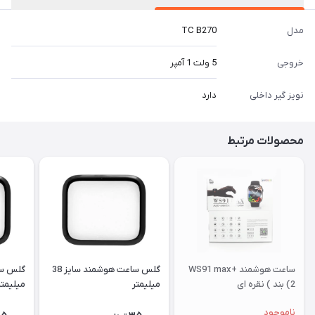
مدل
TC B270
خروجی
5 ولت 1 آمپر
نویز گیر داخلی
دارد
محصولات مرتبط
ساعت هوشمند WS91 max+
گلس ساعت هوشمند سایز 38
(2 بند ) نقره ای
میلیمتر
میلیمتر
ناموجود