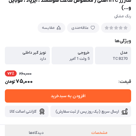
شارژر hTC اصلی ( مخصوص ساعت هوشمند ، ایرپاد ، موبایل
و...)
رنگ مشکی
علاقه‌مندی
مقایسه
ویژگی‌ها
مدل
خروجی
نویز گیر داخلی
TC B270
5 ولت 1 آمپر
دارد
72٪
260,000
75,000
قیمت:
تومان
افزودن به سبدخرید
ارسال سریع (یک روز پس از ثبت سفارش)
گارانتی اصالت کالا
مشخصات
دیدگاه‌ها