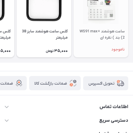
ساعت هوشمند WS91 max+
گلس ساعت هوشمند سایز 38
(2 بند ) نقره ای
میلیمتر
میلیمتر
ناموجود
5,000
35,000
تومان
ضمانت بازگشت کالا
ضمانت ا
تحویل اکسپرس
اطلاعات تماس
برای دریافت کدرهگیری پیامک دهید 09364926911
دسترسی سریع
@Marketsaat
حساب کاربری