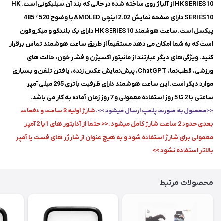
HK SERIES10 از آلیاژ روی ساخته شده در حالی که بند آن سیلیکونی است. HK
SERIES10 دارای صفحه نمایش 2.02 اینچی AMOLED با وضوح 520 * 485
پیکسل است.
ساعت هوشمند HK SERIES10 دارای یک بلندگو و میکروفون
است که به شما امکان می دهد مستقیماً از طریق ساعت هوشمند تماس برقرار
کنید. ویژگی‌های دیگر عبارتند از مانیتور اکسیژن و فشار خون، حالت های
ورزشی، قطب‌نما، ChatGPT، پیش‌نمایش عکس زنده، یافتن تلفن و بسیاری
موارد دیگر است. این ساعت هوشمند دارای ظرفیت باتری 295 میلی آمپر
ساعتی با 2 تا 5 روز استفاده معمولی و 7 روز زمان آماده به کار می باشد.
<<محصول به صورت پلمپ ارسال میشود >>.
شارژ اولیه 3 ساعت و دفعات
بعدی حدود 2 ساعت شارژ کامل میشود .<< حتما از آدابتور های 1یا 2 آمپر
معمولی برای شارژ استفاده شود و به هیچ عنوان از شارژر های فست یا آمپر
بالاتر استفاده نشود >>
محصولات مرتبط