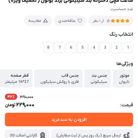
ساعت مچی دخترانه بند سیلیکونی برند بولون ( تخفیف ویژه)
ضد حساسیت
علاقه‌مندی
مقایسه
از 1 نظر
انتخاب رنگ
8
7
6
5
4
3
2
1
ویژگی‌ها
موتور
جنس بند
جنس قاب
قطر صفحه
تایوان
سیلیکونی
فلزی با روکش سیلیکون
27*16 میلیمتر
42٪
390,000
229,000
قیمت:
تومان
افزودن به سبدخرید
ارسال سریع (یک روز پس از ثبت سفارش)
گارانتی اصالت کالا