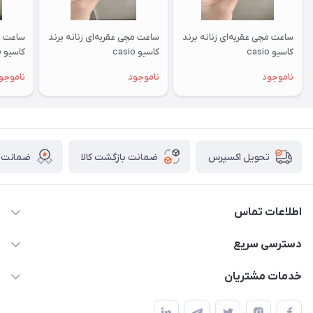
ساعت مچی عقربه‌ای زنانه برند
ساعت مچی عقربه‌ای زنانه برند
ساعت مچ
کاسیو casio
کاسیو casio
کاسیو casio
ناموجود
ناموجود
ناموجو
ضمانت بازگشت کالا
ضمانت ا
تحویل اکسپرس
اطلاعات تماس
برای دریافت کدرهگیری پیامک دهید 09364926911
دسترسی سریع
@Marketsaat
حساب کاربری
خدمات مشتریان
آدرس: اصفهان ، نجف آباد ، بلوار ولیعصر
مجله فروشگاه
قوانین و مقررات