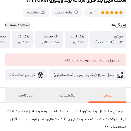
ساعت مچی بند فلزی مردانه برند ویتوریا VITTORIA
علاقه‌مندی
مقایسه
از 1 نظر
ویژگی‌ها
مشاهده همه
موتور
رنگ قاب
رنگ صفحه
رنگ بند
جنس 
ژاپن ( اتوماتیک )
نقره ای
سفید طلایی
نقره ای
استی
محصول مورد نظر موجود نمی‌باشد.
ارسال سریع (یک روز پس از ثبت سفارش)
گارانتی اصالت کالا
معرفی
مشخصات
دیدگاه‌ها
این مدل ساعت از برند ویتوریا بدون نیاز به باطری بوده و با انرژی دخیره شده
در اثر حرکت دست کار میکند و تمامی چرخ دنده های داخل موتور ساعت قابل
مشاهده بوده .