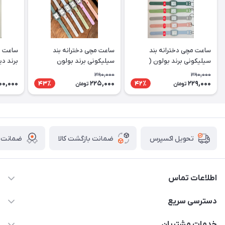
ساعت مچی دخترانه بند
ساعت مچی دخترانه بند
ساعت م
سیلیکونی برند بولون (
سیلیکونی برند بولون
برند دیریم
تخفیف ویژه)
(تخفیف ویژه)
390,000
390,000
00,000
225,000
229,000
43٪
42٪
تومان
تومان
ضمانت بازگشت کالا
ضمانت ا
تحویل اکسپرس
اطلاعات تماس
برای دریافت کدرهگیری پیامک دهید 09364926911
دسترسی سریع
@Marketsaat
حساب کاربری
خدمات مشتریان