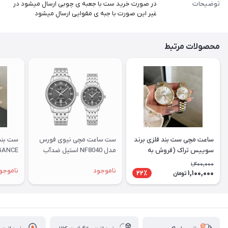
توضیحات
در صورت خرید ست با جعبه ی چوبی ارسال میشود در
غیر این صورت با جبه ی مقوایی ارسال میشود
محصولات مرتبط
ساعت مچی ست بند فلزی برند
ست ساعت مچی نیوی فورس
ست بند 
سوییس تراک (فروش به
مدل NF8040 استیل ضدآب
صورت تک وست)
(فروش به صورت تک وست)
صورت 
1,400,000
ناموجود
ناموجو
1,100,000
22٪
تومان