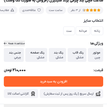
ساعت مچی بند چرمی برند سیتیزن (فروش به صورت تک وست)
ساعت ست
علاقه‌مندی
مقایسه
از 3 نظر
انتخاب سایز
زنانه
مردانه
ست
ویژگی‌ها
مشاهده همه
موتور
رنگ قاب
رنگ بند
رنگ صفحه
جنس بند
چین
مشکی
مشکی
مشکی
چرمی
210,000
قیمت:
تومان
افزودن به سبدخرید
ارسال سریع (یک روز پس از ثبت سفارش)
گارانتی اصالت کالا