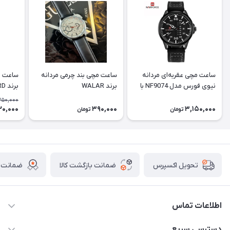
ساعت مچی عقربه‌ای مردانه
ساعت مچی بند چرمی مردانه
ساعت م
نیوی فورس مدل NF9074 با
برند WALAR
برند PASSBIRD
بند چرم
350,000
20,000
390,000
3,150,000
تومان
تومان
ضمانت بازگشت کالا
ضمانت ا
تحویل اکسپرس
اطلاعات تماس
برای دریافت کدرهگیری پیامک دهید 09364926911
دسترسی سریع