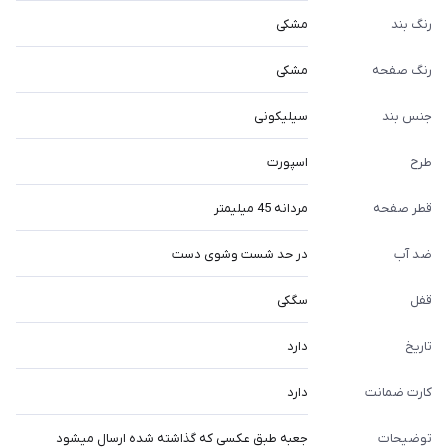
رنگ بند
مشکی
رنگ صفحه
مشکی
جنس بند
سیلیکونی
طرح
اسپورت
قطر صفحه
مردانه 45 میلیمتر
ضد آب
در حد شست وشوی دست
قفل
سگکی
تاریخ
دارد
کارت ضمانت
دارد
توضیحات
جعبه طبق عکسی که گذاشته شده ارسال میشود