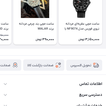
ساعت مچی عقربه‌ای مردانه
ساعت مچی بند چرمی مردانه
ساعت م
نیوی فورس مدل NF9074 با
برند WALAR
برند PASSBIRD
بند چرم
350,000
20,000
390,000
3,150,000
تومان
تومان
ضمانت بازگشت کالا
ضمانت ا
تحویل اکسپرس
اطلاعات تماس
برای دریافت کدرهگیری پیامک دهید 09364926911
دسترسی سریع
@Marketsaat
حساب کاربری
خدمات مشتریان