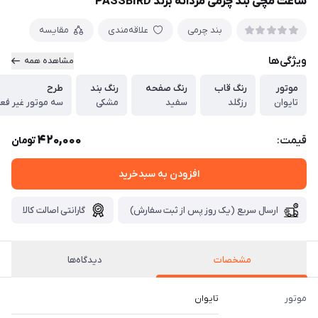
ساعت مچی بند چرمی مردانه برند PASSBIRD
بند چرمی
علاقه‌مندی
مقایسه
ویژگی‌ها
مشاهده همه
موتور
رنگ قاب
رنگ صفحه
رنگ بند
طرح
تایوان
رزگلد
سفید
مشکی
سه موتور غیر فع
420,000
قیمت:
تومان
افزودن به سبدخرید
ارسال سریع (یک روز پس از ثبت سفارش)
گارانتی اصالت کالا
مشخصات
دیدگاه‌ها
موتور
تایوان