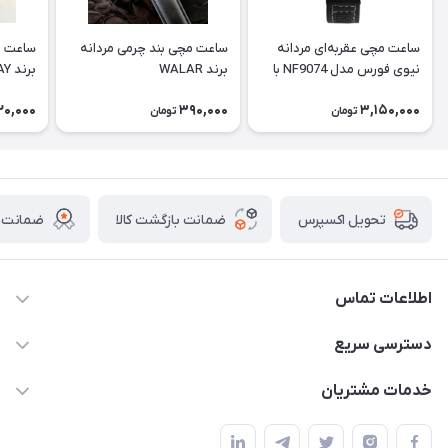
ساعت مچی عقربه‌ای مردانه
ساعت مچی بند چرمی مردانه
ساعت م
نیوی فورس مدل NF9074 با
برند WALAR
برند CASSRAY
بند چرم
20,000
390,000
3,150,000
تومان
تومان
ضمانت بازگشت کالا
ضمانت ا
تحویل اکسپرس
اطلاعات تماس
برای دریافت کدرهگیری پیامک دهید 09364926911
دسترسی سریع
@Marketsaat
حساب کاربری
خدمات مشتریان
آدرس: اصفهان ، نجف آباد ، بلوار ولیعصر
مجله فروشگاه
قوانین و مقررات