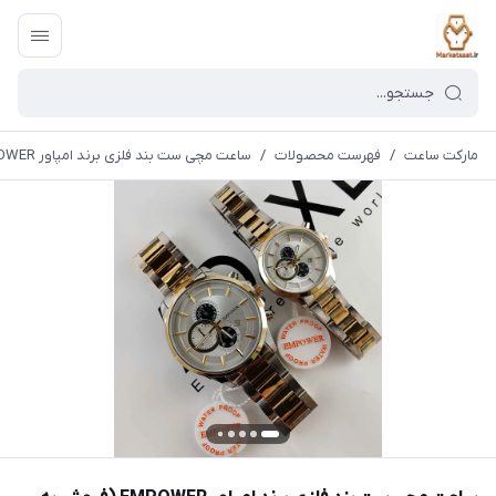
مارکت ساعت
/
فهرست محصولات
/
ساعت مچی ست بند فلزی برند امپاور EMPOWER (فروش به صورت تک وست)