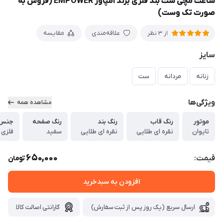
ساعت مچی ست بند فلزی برند امپاور EMPOWER (فروش به
صورت تک وست)
علاقه‌مندی
مقایسه
از 3 نظر
سایز
زنانه
مردانه
ست
ویژگی‌ها
مشاهده همه
موتور
رنگ قاب
رنگ بند
رنگ صفحه
جنس 
تایوان
نقره ای طلایی
نقره ای طلایی
سفید
فلزی 
650,000
قیمت:
تومان
افزودن به سبدخرید
ارسال سریع (یک روز پس از ثبت سفارش)
گارانتی اصالت کالا