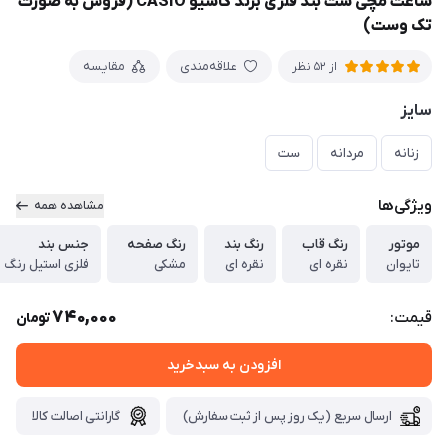
ساعت مچی ست بند فلزی برند کاسیو CASIO (فروش به صورت
تک وست)
علاقه‌مندی
مقایسه
از 52 نظر
سایز
زنانه
مردانه
ست
ویژگی‌ها
مشاهده همه
موتور
رنگ قاب
رنگ بند
رنگ صفحه
جنس بند
تایوان
نقره ای
نقره ای
مشکی
فلزی استیل رنگ ث
740,000
قیمت:
تومان
افزودن به سبدخرید
ارسال سریع (یک روز پس از ثبت سفارش)
گارانتی اصالت کالا