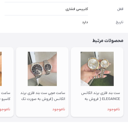
قفل
کلیپسی فشاری
تاریخ
دارد
محصولات مرتبط
ست بند فلزی برند الگانس
ساعت مچی ست بند فلزی برند
ساعت م
ELEGANCE ( فروش به
الگانس (فروش به صورت تک
صورت تک وست)
وست)
تک وس
ناموجود
ناموجود
ناموجو