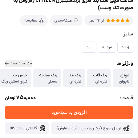
ساعت مچی ست بند فلزی برندسیتیزن CITIZEN (فروش به
صورت تک وست)
علاقه‌مندی
مقایسه
از 33 نظر
سایز
زنانه
مردانه
ست
ویژگی‌ها
مشاهده همه
موتور
رنگ قاب
رنگ بند
رنگ صفحه
جنس بند
تایوان
نقره ای
نقره ای
مشکی
فلزی استیل رنگ ث
750,000
قیمت:
تومان
افزودن به سبدخرید
ارسال سریع (یک روز پس از ثبت سفارش)
گارانتی اصالت کالا