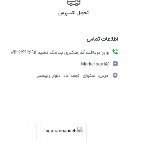
تحویل اکسپرس
اطلاعات تماس
برای دریافت کدرهگیری پیامک دهید 09364926911
@Marketsaat
آدرس: اصفهان ، نجف آباد ، بلوار ولیعصر