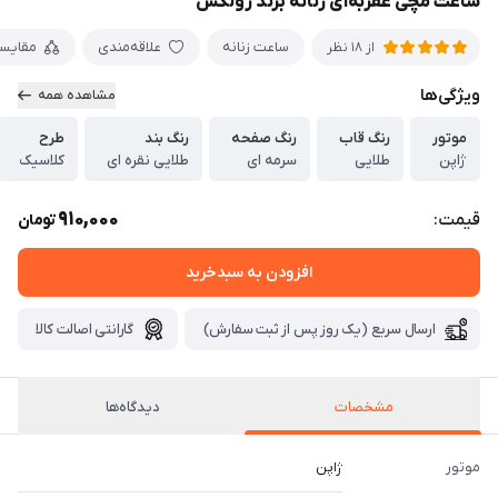
ساعت مچی عقربه‌ای زنانه برند رولکس
ساعت زنانه
علاقه‌مندی
مقایس
از 18 نظر
ویژگی‌ها
مشاهده همه
موتور
رنگ قاب
رنگ صفحه
رنگ بند
طرح
ژاپن
طلایی
سرمه ای
طلایی نقره ای
کلاسیک
910,000
قیمت:
تومان
افزودن به سبدخرید
ارسال سریع (یک روز پس از ثبت سفارش)
گارانتی اصالت کالا
مشخصات
دیدگاه‌ها
موتور
ژاپن