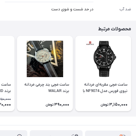
ضد آب
در حد شست و شوی دست
محصولات مرتبط
ساعت مچی عقربه‌ای مردانه
ساعت مچی بند چرمی مردانه
ساعت م
نیوی فورس مدل NF9074 با
برند WALAR
برند PASSBIRD
بند چرم
350,000
20,000
390,000
3,150,000
تومان
تومان