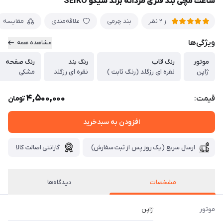
ساعت مچی بند فلزی مردانه برند سیکو SEIKO
بند چرمی
علاقه‌مندی
مقایسه
از 2 نظر
ویژگی‌ها
مشاهده همه
موتور
رنگ قاب
رنگ بند
رنگ صفحه
ژاپن
نقره ای رزگلد (رنگ ثابت )
نقره ای رزگلد
مشکی
4,500,000
قیمت:
تومان
افزودن به سبدخرید
ارسال سریع (یک روز پس از ثبت سفارش)
گارانتی اصالت کالا
مشخصات
دیدگاه‌ها
موتور
ژاپن