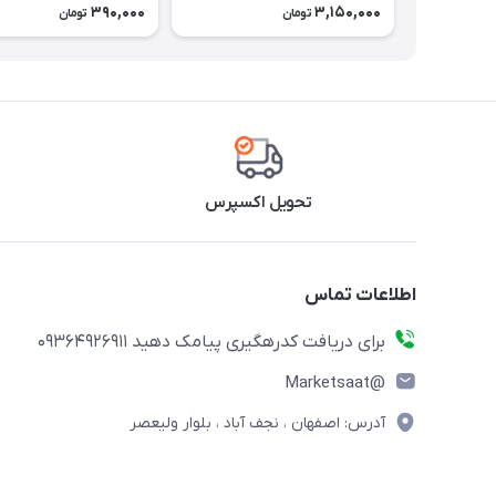
390,000
3,150,000
تومان
تومان
تحویل اکسپرس
اطلاعات تماس
برای دریافت کدرهگیری پیامک دهید 09364926911
@Marketsaat
آدرس: اصفهان ، نجف آباد ، بلوار ولیعصر