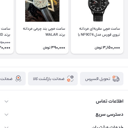
ساعت مچی عقربه‌ای مردانه
ساعت مچی بند چرمی مردانه
ساعت م
نیوی فورس مدل NF9074 با
برند WALAR
برند PASSBIRD
بند چرم
350,000
20,000
390,000
3,150,000
تومان
تومان
ضمانت بازگشت کالا
ضمانت ا
تحویل اکسپرس
اطلاعات تماس
برای دریافت کدرهگیری پیامک دهید 09364926911
دسترسی سریع
@Marketsaat
حساب کاربری
خدمات مشتریان