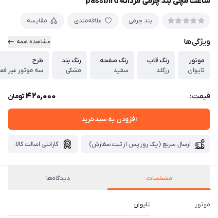
ساعت مچی بند چرمی مردانه passbird
بند چرمی
علاقه‌مندی
مقایسه
ویژگی‌ها
مشاهده همه
موتور
رنگ قاب
رنگ صفحه
رنگ بند
طرح
تایوان
رزگلد
سفید
مشکی
سه موتور غیر فع
420,000
قیمت:
تومان
افزودن به سبدخرید
ارسال سریع (یک روز پس از ثبت سفارش)
گارانتی اصالت کالا
مشخصات
دیدگاه‌ها
موتور
تایوان