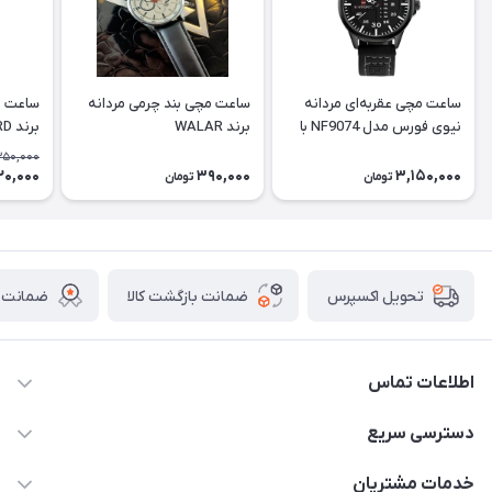
ساعت مچی عقربه‌ای مردانه
ساعت مچی بند چرمی مردانه
ساعت م
نیوی فورس مدل NF9074 با
برند WALAR
برند PASSBIRD
بند چرم
350,000
20,000
390,000
3,150,000
تومان
تومان
ضمانت بازگشت کالا
ضمانت ا
تحویل اکسپرس
اطلاعات تماس
برای دریافت کدرهگیری پیامک دهید 09364926911
دسترسی سریع
@Marketsaat
حساب کاربری
خدمات مشتریان