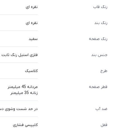
رنگ قاب
نقره ای
رنگ بند
نقره ای
رنگ صفحه
سفید
جنس بند
فلزی استیل رنگ ثابت
طرح
کلاسیک
قطر صفحه
مردانه 45 میلیمتر
زنانه 35 میلیمتر
ضد آب
در حد شست وشوی د
قفل
کلیپسی فشاری