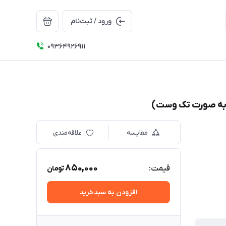
ورود / ثبت‌نام
09364926911
مقایسه
علاقه‌مندی
850,000
قیمت:
تومان
افزودن به سبدخرید