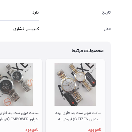
تاریخ
دارد
قفل
کلیپسی فشاری
محصولات مرتبط
ساعت مچی ست بند فلزی برند
ساعت مچی ست بند فلزی 
سیتیزن CITIZEN(فروش به
امپاور EMPOWER 
صورت تک وست)
صورت تک وست)
ناموجود
ناموجود