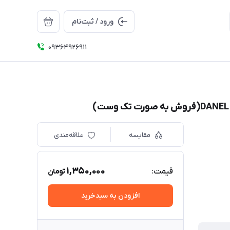
ورود / ثبت‌نام
09364926911
مقایسه
علاقه‌مندی
1,350,000
قیمت:
تومان
افزودن به سبدخرید