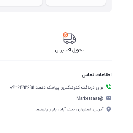
تحویل اکسپرس
اطلاعات تماس
برای دریافت کدرهگیری پیامک دهید 09364926911
@Marketsaat
آدرس: اصفهان ، نجف آباد ، بلوار ولیعصر