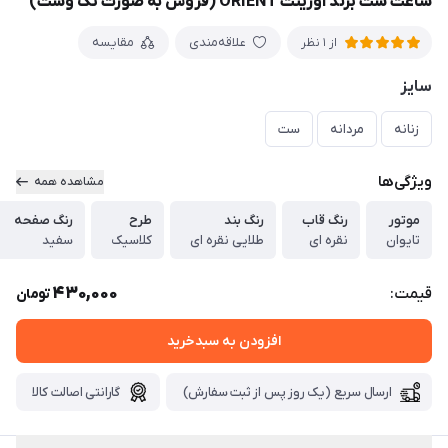
ساعت ست برند اورینت ORIENT (فروش به صورت تک وست)
علاقه‌مندی
مقایسه
از 1 نظر
سایز
زنانه
مردانه
ست
ویژگی‌ها
مشاهده همه
موتور
رنگ قاب
رنگ بند
طرح
رنگ صفحه
تایوان
نقره ای
طلایی نقره ای
کلاسیک
سفید
430,000
قیمت:
تومان
افزودن به سبدخرید
ارسال سریع (یک روز پس از ثبت سفارش)
گارانتی اصالت کالا