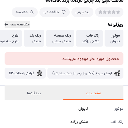
ساعت مچی بند چرمی مردانه برند WALAR
بند چرمی
علاقه‌مندی
مقایسه
ویژگی‌ها
مشاهده همه
موتور
رنگ قاب
رنگ صفحه
رنگ بند
طرح
تایوان
مشکی رزگلد
مشکی طلایی
مشکی
طرح سه موتو
محصول مورد نظر موجود نمی‌باشد.
ارسال سریع (یک روز پس از ثبت سفارش)
گارانتی اصالت کالا
مشخصات
دیدگاه‌ها
موتور
تایوان
رنگ قاب
مشکی رزگلد