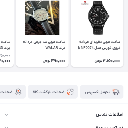
ساعت مچی عقربه‌ای مردانه
ساعت مچی بند چرمی مردانه
ساعت م
نیوی فورس مدل NF9074 با
برند WALAR
برند PASSBIRD
بند چرم
350,000
20,000
390,000
3,150,000
تومان
تومان
ضمانت بازگشت کالا
ضمانت ا
تحویل اکسپرس
اطلاعات تماس
برای دریافت کدرهگیری پیامک دهید 09364926911
دسترسی سریع