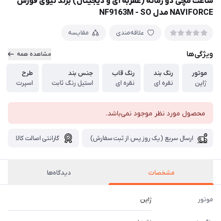
ساعت مچی دو زمانه (عقربه ای و دیجیتال) برند نیوی فورس
NAVIFORCE مدل NF9163M - SO
علاقه‌مندی
مقایسه
ویژگی‌ها
مشاهده همه
موتور
رنگ بند
رنگ قاب
جنس بند
طرح
ژاپن
نقره ای
نقره ای
استیل رنگ ثابت
اسپرت
محصول مورد نظر موجود نمی‌باشد.
ارسال سریع (یک روز پس از ثبت سفارش)
گارانتی اصالت کالا
مشخصات
دیدگاه‌ها
موتور
ژاپن