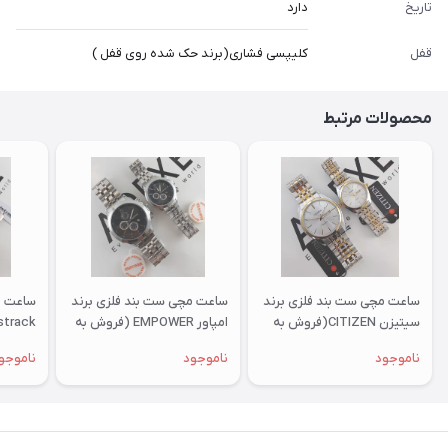
تاریخ
دارد
قفل
کلیپسی فشاری(برند حک شده روی قفل )
محصولات مرتبط
ساعت مچی ست بند فلزی برند
ساعت مچی ست بند فلزی برند
ساعت م
سیتیزن CITIZEN(فروش به
امپاور EMPOWER (فروش به
صورت تک وست)
صورت تک وست)
تک وس
ناموجود
ناموجود
ناموجو