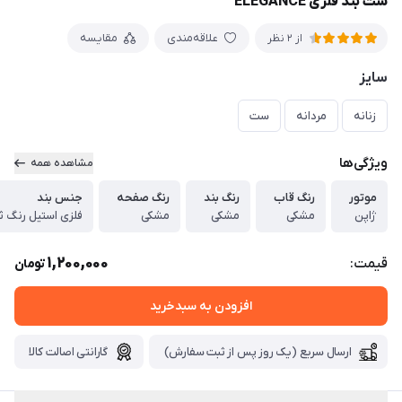
ست بند فلزی ELEGANCE
علاقه‌مندی
مقایسه
از 2 نظر
سایز
زنانه
مردانه
ست
ویژگی‌ها
مشاهده همه
موتور
رنگ قاب
رنگ بند
رنگ صفحه
جنس بند
ژاپن
مشکی
مشکی
مشکی
فلزی استیل رنگ ث
1,200,000
قیمت:
تومان
افزودن به سبدخرید
ارسال سریع (یک روز پس از ثبت سفارش)
گارانتی اصالت کالا