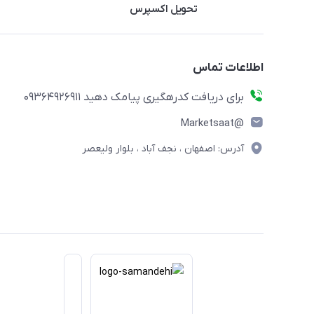
تحویل اکسپرس
اطلاعات تماس
برای دریافت کدرهگیری پیامک دهید 09364926911
@Marketsaat
آدرس: اصفهان ، نجف آباد ، بلوار ولیعصر