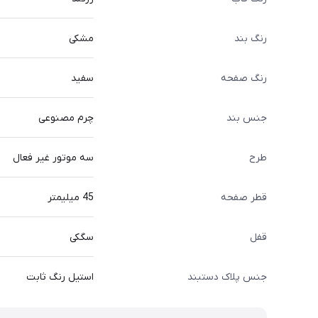
رنگ بند
مشکی
رنگ صفحه
سفید
جنس بند
چرم مصنوعی
طرح
سه موتور غیر فعال
قطر صفحه
45 میلیمتر
قفل
سگکی
جنس پلاک دستبند
استیل رنگ ثابت