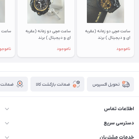
ساعت مچی دو زمانه (عقربه
ساعت مچی دو زمانه (عقربه
ساعت و
ای و دیجیتال ) برند
ای و دیجیتال ) برند
EMPOWER
EMPOWER
ناموجود
ناموجود
ناموجو
ضمانت بازگشت کالا
ضمانت ا
تحویل اکسپرس
اطلاعات تماس
برای دریافت کدرهگیری پیامک دهید 09364926911
دسترسی سریع
@Marketsaat
حساب کاربری
خدمات مشتریان