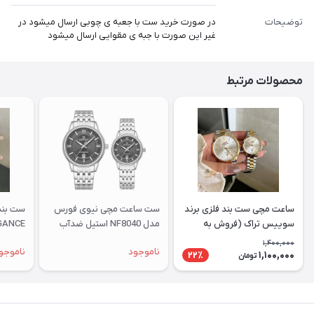
توضیحات
در صورت خرید ست با جعبه ی چوبی ارسال میشود در
غیر این صورت با جبه ی مقوایی ارسال میشود
محصولات مرتبط
ساعت مچی ست بند فلزی برند
ست ساعت مچی نیوی فورس
ست بند 
سوییس تراک (فروش به
مدل NF8040 استیل ضدآب
صورت تک وست)
(فروش به صورت تک وست)
صورت 
1,400,000
ناموجود
ناموجو
1,100,000
22٪
تومان