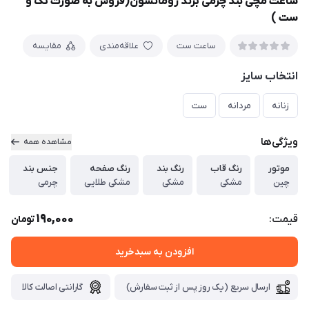
ساعت مچی بند چرمی برند رومانسون(فروش به صورت تک و
ست )
ساعت ست
علاقه‌مندی
مقایسه
انتخاب سایز
زنانه
مردانه
ست
ویژگی‌ها
مشاهده همه
موتور
رنگ قاب
رنگ بند
رنگ صفحه
جنس بند
چین
مشکی
مشکی
مشکی طلایی
چرمی
190,000
قیمت:
تومان
افزودن به سبدخرید
ارسال سریع (یک روز پس از ثبت سفارش)
گارانتی اصالت کالا