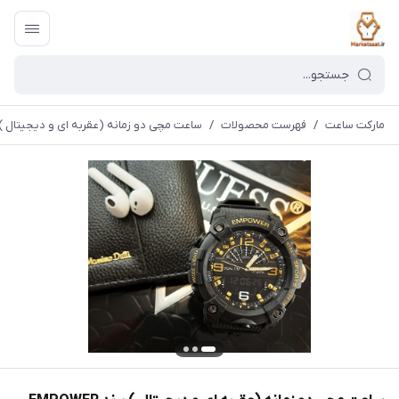
مارکت ساعت
/
فهرست محصولات
/
ساعت مچی دو زمانه (عقربه ای و دیجیتال ) برند R