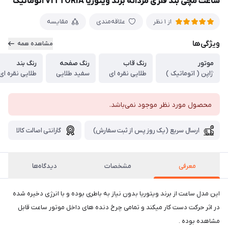
ساعت مچی بند فلزی مردانه برند ویتوریا VITTORIA اتوماتیک
علاقه‌مندی
مقایسه
از 1 نظر
ویژگی‌ها
مشاهده همه
موتور
رنگ قاب
رنگ صفحه
رنگ بند
ژاپن ( اتوماتیک )
طلایی نقره ای
سفید طلایی
طلایی نقره ای
محصول مورد نظر موجود نمی‌باشد.
ارسال سریع (یک روز پس از ثبت سفارش)
گارانتی اصالت کالا
معرفی
مشخصات
دیدگاه‌ها
این مدل ساعت از برند ویتوریا بدون نیاز به باطری بوده و با انرژی دخیره شده
در اثر حرکت دست کار میکند و تمامی چرخ دنده های داخل موتور ساعت قابل
مشاهده بوده .