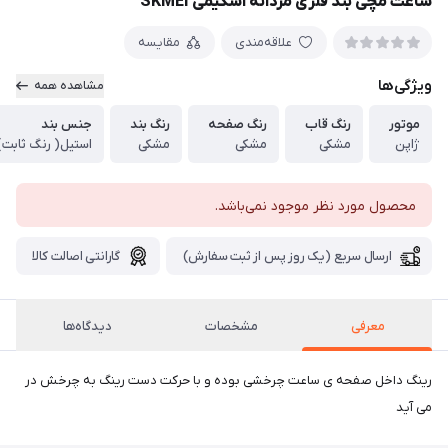
ساعت مچی بند فلزی مردانه اسکیمی SKMEI
علاقه‌مندی
مقایسه
ویژگی‌ها
مشاهده همه
موتور
رنگ قاب
رنگ صفحه
رنگ بند
جنس بند
ژاپن
مشکی
مشکی
مشکی
استیل( رنگ ثابت)
محصول مورد نظر موجود نمی‌باشد.
ارسال سریع (یک روز پس از ثبت سفارش)
گارانتی اصالت کالا
معرفی
مشخصات
دیدگاه‌ها
رینگ داخل صفحه ی ساعت چرخشی بوده و با حرکت دست رینگ به چرخش در
می آید