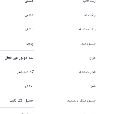
رنگ قاب
مشکی
رنگ بند
مشکی
رنگ صفحه
مشکی
جنس بند
چرمی
طرح
سه موتور غیر فعال
قطر صفحه
47 میلیمتر
قفل
سگکی
جنس پلاک دستبند
استیل رنگ ثابت