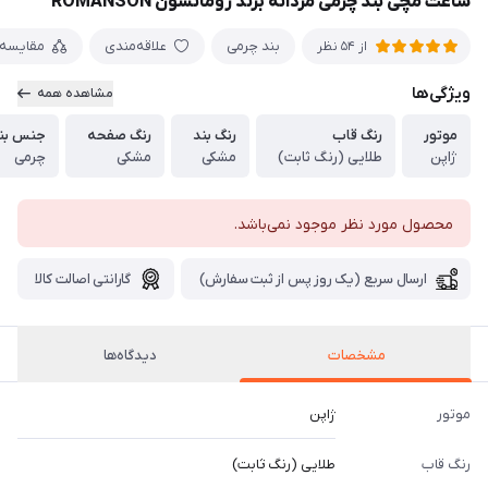
ساعت مچی بند چرمی مردانه برند رومانسون ROMANSON
بند چرمی
علاقه‌مندی
مقایسه
از 54 نظر
ویژگی‌ها
مشاهده همه
موتور
رنگ قاب
رنگ بند
رنگ صفحه
جنس بن
ژاپن
طلایی (رنگ ثابت)
مشکی
مشکی
چرمی
محصول مورد نظر موجود نمی‌باشد.
ارسال سریع (یک روز پس از ثبت سفارش)
گارانتی اصالت کالا
مشخصات
دیدگاه‌ها
موتور
ژاپن
رنگ قاب
طلایی (رنگ ثابت)