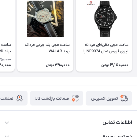
ساعت مچی عقربه‌ای مردانه
ساعت مچی بند چرمی مردانه
ساعت م
نیوی فورس مدل NF9074 با
برند WALAR
برند PASSBIRD
بند چرم
350,000
20,000
390,000
3,150,000
تومان
تومان
ضمانت بازگشت کالا
ضمانت ا
تحویل اکسپرس
اطلاعات تماس
برای دریافت کدرهگیری پیامک دهید 09364926911
دسترسی سریع