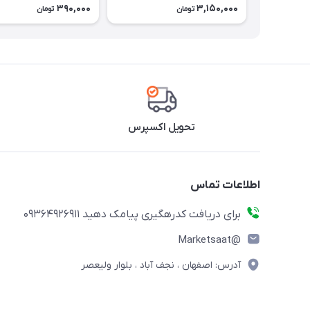
390,000
3,150,000
تومان
تومان
تحویل اکسپرس
اطلاعات تماس
برای دریافت کدرهگیری پیامک دهید 09364926911
@Marketsaat
آدرس: اصفهان ، نجف آباد ، بلوار ولیعصر